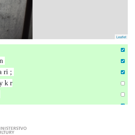
Leaflet
n
a
r
i
;
y
k
r