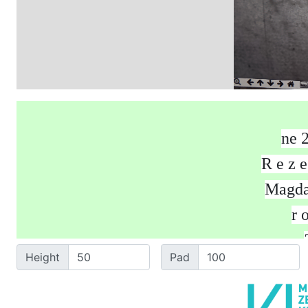
n
e
R
e
z
e
M
a
g
d
r
Height
Pad