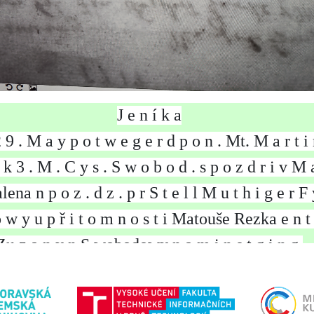
J
e
n
í
k
a
2
9
.
M
a
y
p
o
t
w
e
g
e
r
d
p
o
n
.
M
t
.
M
a
r
t
i
k
3
.
M
.
C
y
s
.
S
w
o
b
o
d
.
s
p
o
z
d
r
i
v
M
a
l
e
n
a
n
p
o
z
.
d
z
.
p
r
S
t
e
l
l
M
u
t
h
i
g
e
r
F
o
w
y
u
p
ř
i
t
o
m
n
o
s
t
i
M
a
t
o
u
š
e
R
e
z
k
a
e
n
t
Z
u
z
a
n
y
n
S
w
o
b
o
d
o
w
y
n
a
m
i
n
s
t
g
i
n
g
V
K
l
o
k
o
t
e
c
h
.