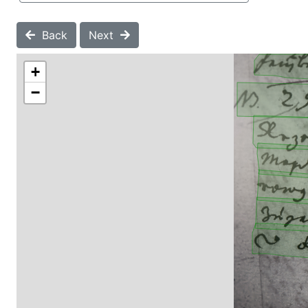
Back
Next
+
−