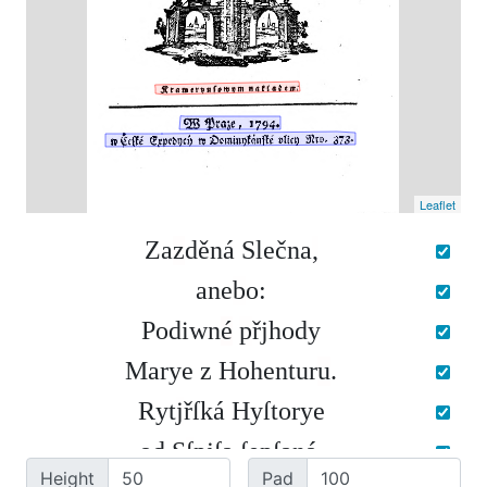
Leaflet
Z
a
z
d
ě
n
á
S
l
e
č
n
a
,
a
n
e
b
o
:
P
o
d
i
w
n
é
p
ř
j
h
o
d
y
M
a
r
y
e
z
H
o
h
e
n
t
u
r
u
.
R
y
t
j
ř
ſ
k
á
H
y
ſ
t
o
r
y
e
o
d
S
ſ
p
j
ſ
a
ſ
e
p
ſ
a
n
á
,
Height
Pad