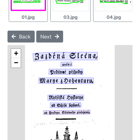
01.jpg
03.jpg
04.jpg
Back
Next
+
−