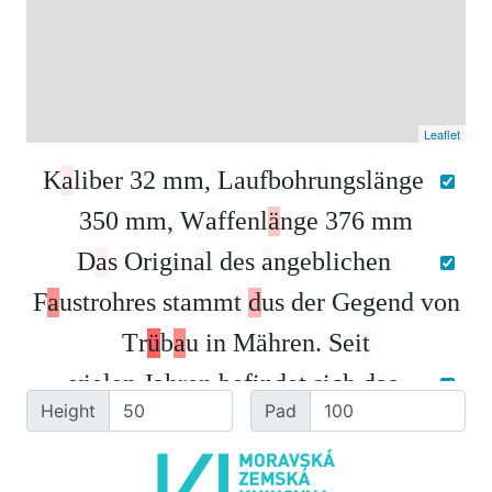
Leaflet
K
a
l
i
b
e
r
3
2
m
m
,
L
a
u
f
b
o
h
r
u
n
g
s
l
ä
n
g
e
3
5
0
m
m
,
W
a
f
f
e
n
l
ä
n
g
e
3
7
6
m
m
D
a
s
O
r
i
g
i
n
a
l
d
e
s
a
n
g
e
b
l
i
c
h
e
n
F
a
u
s
t
r
o
h
r
e
s
s
t
a
m
m
t
d
u
s
d
e
r
G
e
g
e
n
d
v
o
n
T
r
ü
b
a
u
i
n
M
ä
h
r
e
n
.
S
e
i
t
v
i
e
l
e
n
J
a
h
r
e
n
b
e
f
i
n
d
e
t
s
i
c
h
d
a
s
Height
Pad
O
r
i
g
i
n
a
l
i
m
C
i
t
y
M
u
s
e
u
m
v
o
n
M
o
r
a
v
s
k
a
T
r
e
b
o
v
a
i
n
d
e
r