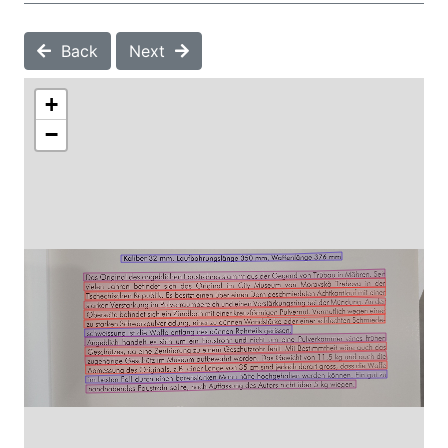
Back
Next
+
−