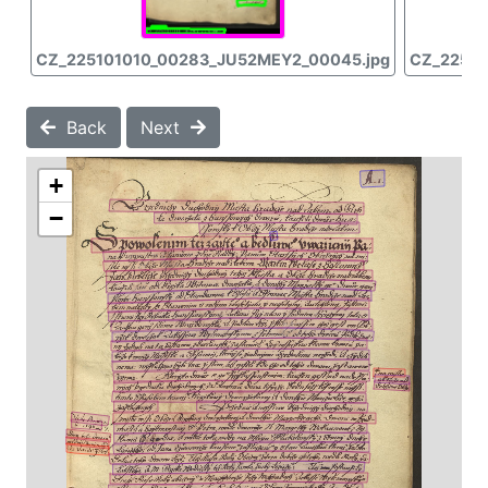
CZ_225101010_00283_JU52MEY2_00045.jpg
CZ_22510
Back
Next
+
−