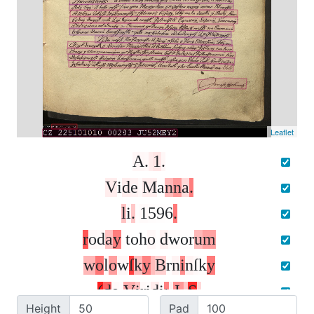
Leaflet
A
.
1
.
V
i
d
e
M
a
n
n
a
.
l
i
.
1
5
9
6
.
r
o
d
a
y
t
o
h
o
d
w
o
r
u
m
w
o
l
o
w
ſ
k
y
B
r
n
i
n
ſ
k
y
(
d
e
V
i
r
i
d
i
:
J
.
S
.
Height
Pad