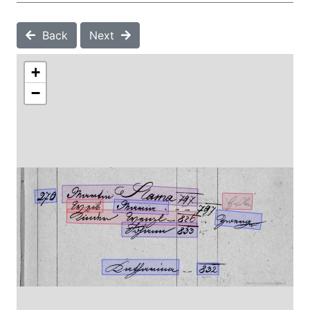
Back
Next
+
−