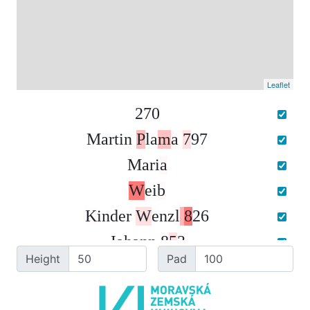
Leaflet
2
7
0
M
a
r
t
i
n
P
l
a
m
a
7
9
7
M
a
r
i
a
W
e
i
b
K
i
n
d
e
r
W
e
n
z
l
8
2
6
J
o
h
a
n
n
8
5
3
Height
Pad
H
a
l
l
e
n
.
Z
w
e
r
g