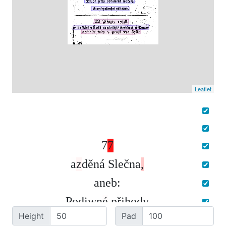
Leaflet
7
7
a
z
d
ě
n
á
S
l
e
č
n
a
,
a
n
e
b
:
P
o
d
i
w
n
é
p
ř
j
h
o
d
y
Height
Pad
M
a
r
y
e
z
H
o
h
e
n
t
u
r
u
.