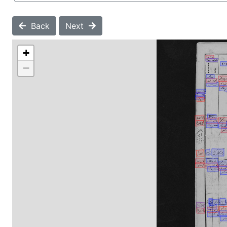
Back
Next
+
−