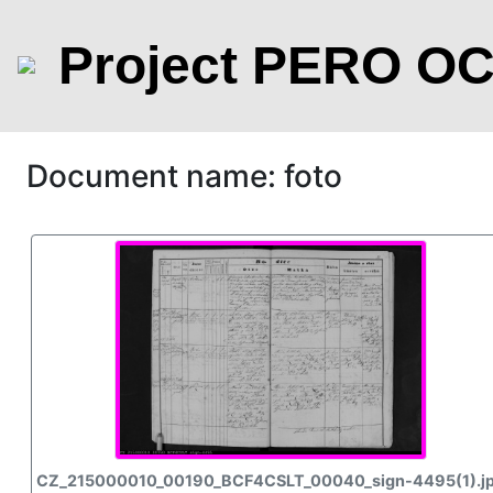
Project PERO O
Document name: foto
CZ_215000010_00190_BCF4CSLT_00040_sign-4495(1).j