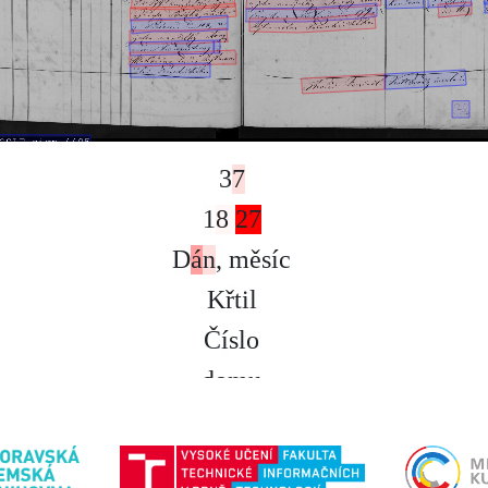
3
7
1
8
2
7
D
á
n
,
m
ě
s
í
c
K
ř
t
i
l
Č
í
s
l
o
d
o
m
u
J
m
é
n
o
d
í
t
ě
t
e