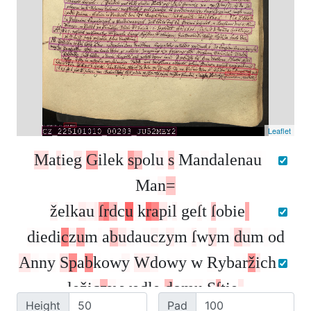
Leaflet
M
a
t
i
e
g
G
i
l
e
k
s
p
o
l
u
s
M
a
n
d
a
l
e
n
a
u
M
a
n
=
ž
e
l
k
a
u
ſ
r
d
c
u
k
r
a
p
i
l
g
e
ſ
t
ſ
o
b
i
e
d
i
e
d
i
c
z
u
m
a
b
u
d
a
u
c
z
y
m
ſ
w
y
m
d
u
m
o
d
A
n
n
y
S
p
a
b
k
o
w
y
W
d
o
w
y
w
R
y
b
a
r
ž
i
c
h
l
e
ž
i
c
z
y
w
e
d
l
e
d
o
m
u
S
ſ
t
i
e
-
Height
Pad