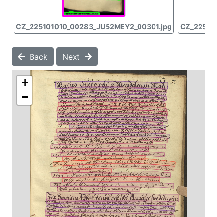
CZ_225101010_00283_JU52MEY2_00301.jpg
CZ_22510
Back
Next
+
−