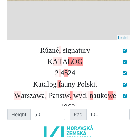
Leaflet
R
ů
z
n
é
,
s
i
g
n
a
t
u
r
y
K
A
T
A
L
O
G
2
4
5
2
4
K
a
t
a
l
o
g
f
a
u
n
y
P
o
l
s
k
i
.
W
a
r
s
z
a
w
a
,
P
a
n
s
t
w
.
w
y
d
.
n
a
u
k
o
w
e
1
9
6
0
.
Height
Pad