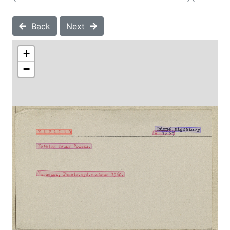
Back
Next
+
−