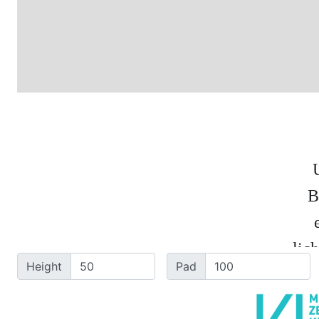
B
l
i
c
h
Height
Pad
l
a
f
a
c