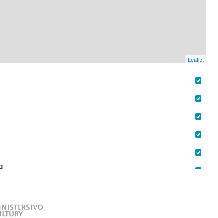
Leaflet
d
-
i
.