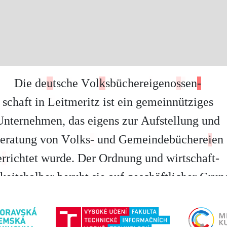
D
i
e
d
e
u
t
s
c
h
e
V
o
l
k
s
b
ü
c
h
e
r
e
i
g
e
n
o
s
s
e
n
-
s
c
h
a
f
t
i
n
L
e
i
t
m
e
r
i
t
z
i
s
t
e
i
n
g
e
m
e
i
n
n
ü
t
z
i
g
e
s
U
n
t
e
r
n
e
h
m
e
n
,
d
a
s
e
i
g
e
n
s
z
u
r
A
u
f
s
t
e
l
l
u
n
g
u
n
d
e
r
a
t
u
n
g
v
o
n
V
o
l
k
s
-
u
n
d
G
e
m
e
i
n
d
e
b
ü
c
h
e
r
e
i
e
n
e
r
r
i
c
h
t
e
t
w
u
r
d
e
.
D
e
r
O
r
d
n
u
n
g
u
n
d
w
i
r
t
s
c
h
a
f
t
-
k
e
i
t
s
h
a
l
b
e
r
b
e
r
u
h
t
s
i
e
a
u
f
g
e
s
c
h
ä
f
t
l
i
c
h
e
r
G
r
u
n
g
e
.
S
i
e
i
s
t
d
i
e
a
l
l
g
e
m
e
i
n
a
n
e
r
k
a
n
n
t
e
B
ü
c
h
e
r
e
i
-
h
s
t
e
l
l
e
d
e
r
D
e
u
t
s
c
h
e
n
i
n
d
e
r
T
s
c
h
e
c
h
o
s
l
o
w
a
k
e