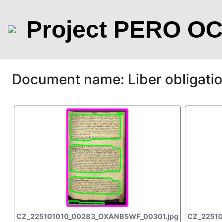
Project PERO O
Document name: Liber obligat
CZ_225101010_00283_OXANB5WF_00301.jpg
CZ_2251