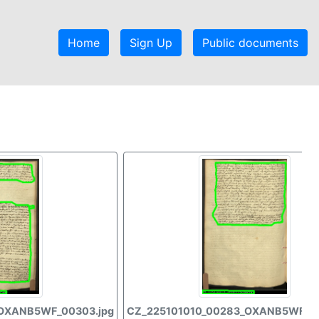
Home
Sign Up
Public documents
OXANB5WF_00303.jpg
CZ_225101010_00283_OXANB5WF_00