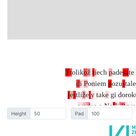
T
t
o
l
i
k
o
ž
t
i
e
c
h
p
a
d
e
s
a
t
e
d
i
P
o
n
i
e
m
p
o
z
u
s
t
a
l
e
j
e
s
t
l
i
ž
e
y
t
a
k
e
g
i
d
o
r
o
k
w
e
d
n
e
a
N
o
t
l
i
P
r
w
e
Height
Pad
l
.
ſ
.
m
i
s
.
P
o
k
e
y
d
o
r
o
t
i
e
D
i
e
z
l
h
o
W
a
c
l
a
w
a
R
y