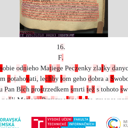
1
6
.
F
.
s
o
b
i
e
o
d
n
i
e
h
o
M
a
t
i
e
g
e
P
e
c
z
e
n
k
y
z
l
a
t
k
y
d
a
n
y
m
p
o
t
a
h
o
v
a
t
i
,
l
e
c
h
b
y
t
o
m
g
e
h
o
d
o
b
r
a
a
S
w
o
b
u
P
a
n
B
i
c
h
p
r
o
s
t
r
z
e
d
k
e
m
s
m
r
t
i
t
e
ž
s
t
o
h
o
t
o
s
w
n
e
ž
l
i
M
a
t
i
e
g
e
P
r
z
y
g
m
a
r
i
g
e
c
a
s
t
o
g
m
e
n
o
w
a
n
o
d
n
i
e
h
o
W
a
c
z
l
a
w
a
N
a
s
o
w
g
e
N
e
m
a
s
e
t
o
l
i
k
e
s
o
w
c
z
e
p
o
t
e
z
d
o
r
o
t
i
e
p
o
z
u
s
t
a
l
e
h
o
p
o
t
a
h
o
w
a
t
i
,