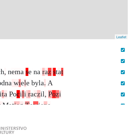
Leaflet
c
h
,
n
e
m
a
s
e
n
a
r
a
z
s
t
a
t
o
d
n
a
w
i
e
l
e
b
y
l
a
.
A
i
t
a
P
o
c
i
l
i
r
a
c
z
i
l
,
P
o
z
i
y
M
a
t
i
e
g
T
o
w
i
e
n
o
ž
d
a
l
e
g
i
n
a
n
a
g
e
s
t
a
t
-
l
e
z
k
y
w
t
o
m
t
o
l
i
k
e
ž