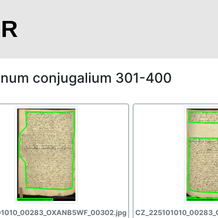
CR
ionum conjugalium 301-400
01010_00283_OXANB5WF_00302.jpg
CZ_225101010_00283_