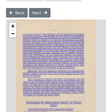
Back
Next
+
−