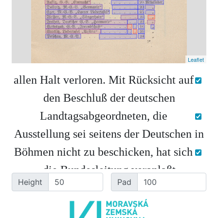
Leaflet
a
l
l
e
n
H
a
l
t
v
e
r
l
o
r
e
n
.
M
i
t
R
ü
c
k
s
i
c
h
t
a
u
f
d
e
n
B
e
s
c
h
l
u
ß
d
e
r
d
e
u
t
s
c
h
e
n
L
a
n
d
t
a
g
s
a
b
g
e
o
r
d
n
e
t
e
n
,
d
i
e
A
u
s
s
t
e
l
l
u
n
g
s
e
i
s
e
i
t
e
n
s
d
e
r
D
e
u
t
s
c
h
e
n
i
n
B
ö
h
m
e
n
n
i
c
h
t
z
u
b
e
s
c
h
i
c
k
e
n
,
h
a
t
s
i
c
h
d
i
e
B
u
n
d
e
s
l
e
i
t
u
n
g
v
e
r
a
n
l
a
ß
t
Height
Pad
g
e
s
e
h
e
n
,
d
i
e
b
e
r
e
i
t
s
b
e
i
m
A
c
t
i
o
n
s
-
C
o
m
i
t
é
e
r
s
t
a
t
t
e
t
e
A
n
m
e
l
d
u
n
g
d
e
s