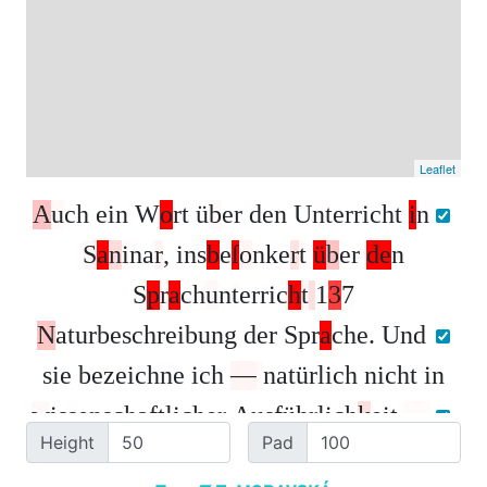
Leaflet
A
u
c
h
e
i
n
W
o
r
t
ü
b
e
r
d
e
n
U
n
t
e
r
r
i
c
h
t
i
n
S
a
n
i
n
a
r
,
i
n
s
b
e
ſ
o
n
k
e
r
t
ü
b
e
r
d
e
n
S
p
r
a
c
h
u
n
t
e
r
r
i
c
h
t
1
3
7
N
a
t
u
r
b
e
s
c
h
r
e
i
b
u
n
g
d
e
r
S
p
r
a
c
h
e
.
U
n
d
s
i
e
b
e
z
e
i
c
h
n
e
i
c
h
—
n
a
t
ü
r
l
i
c
h
n
i
c
h
t
i
n
w
i
s
s
e
n
s
c
h
a
f
t
l
i
c
h
e
r
A
u
s
f
ü
h
r
l
i
c
h
k
e
i
t
—
Height
Pad
a
l
s
d
e
n
S
e
m
i
n
a
r
e
n
u
n
e
r
l
ä
ß
l
i
c
h