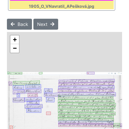
1905_O_VNavratil_APešková.jpg
Back
Next
+
−