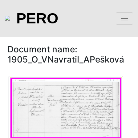
PERO
Document name:
1905_O_VNavratil_APešková