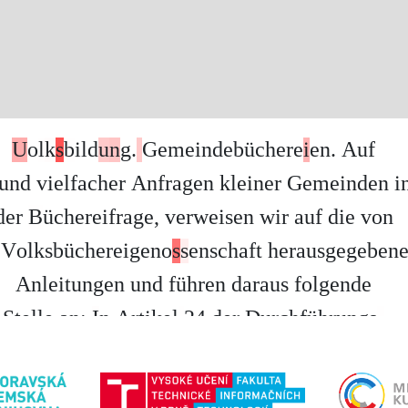
U
o
l
k
s
b
i
l
d
u
n
g
.
G
e
m
e
i
n
d
e
b
ü
c
h
e
r
e
i
e
n
.
A
u
f
u
n
d
v
i
e
l
f
a
c
h
e
r
A
n
f
r
a
g
e
n
k
l
e
i
n
e
r
G
e
m
e
i
n
d
e
n
i
d
e
r
B
ü
c
h
e
r
e
i
f
r
a
g
e
,
v
e
r
w
e
i
s
e
n
w
i
r
a
u
f
d
i
e
v
o
n
V
o
l
k
s
b
ü
c
h
e
r
e
i
g
e
n
o
s
s
e
n
s
c
h
a
f
t
h
e
r
a
u
s
g
e
g
e
b
e
n
A
n
l
e
i
t
u
n
g
e
n
u
n
d
f
ü
h
r
e
n
d
a
r
a
u
s
f
o
l
g
e
n
d
e
S
t
e
l
l
e
a
n
:
I
n
A
r
t
i
k
e
l
2
4
d
e
r
D
u
r
c
h
f
ü
h
r
u
n
g
s
-
r
d
n
u
n
g
z
u
m
B
ü
c
h
e
r
e
i
g
e
s
e
t
z
h
e
i
ß
t
e
s
:
„
P
o
l
i
t
i
s
c
G
e
m
e
i
n
d
e
n
m
i
t
w
e
n
i
g
e
r
a
l
s
4
0
0
E
i
n
w
o
h
n
e
r
n
,