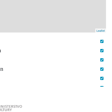
Leaflet
n
e
n
h
e