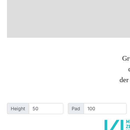
G
r
d
e
r
Height
Pad
v
e
r
o