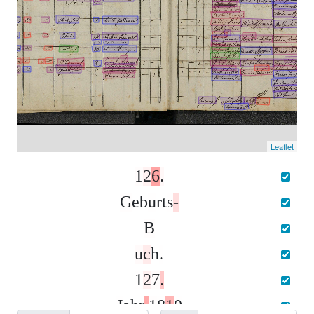
Leaflet
1
2
6
.
G
e
b
u
r
t
s
-
B
u
c
h
.
1
2
7
.
J
a
h
r
1
8
1
0